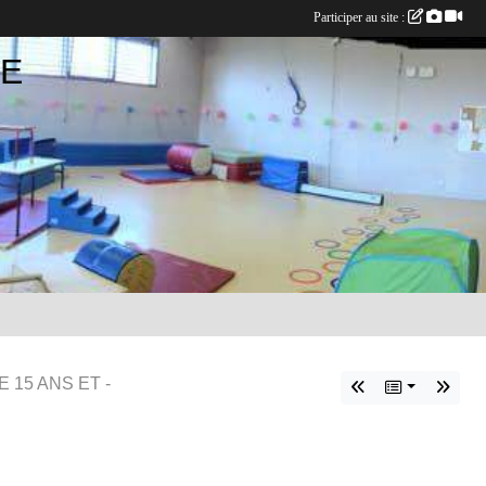
Participer au site :
UE
 15 ANS ET -